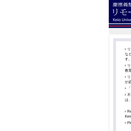
リ
な
す
リ
教
リ
が
「
不
は
Re
Keio
Ple