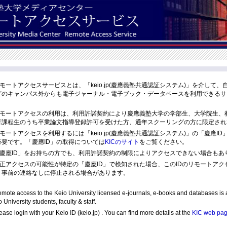
モートアクセスサービスとは、「keio.jp(慶應義塾共通認証システム)」を介して、
どのキャンパス外からも電子ジャーナル・電子ブック・データベースを利用できるサ
。
モートアクセスの利用は、利用許諾契約により慶應義塾大学の学部生、大学院生、
育課程生のうち卒業論文指導登録許可を受けた方、通年スクーリングの方に限定され
モートアクセスを利用するには「keio.jp(慶應義塾共通認証システム)」の「慶應ID
必要です。「慶應ID」の取得については
KICのサイト
をご覧ください。
慶應ID」をお持ちの方でも、利用許諾契約の制限によりアクセスできない場合もあ
正アクセスの可能性が特定の「慶應ID」で検知された場合、このIDのリモートアク
、事前の連絡なしに停止される場合があります。
mote access to the Keio University licensed e-journals, e-books and databases is a
 University students, faculty & staff.
ase login with your Keio ID (keio.jp) . You can find more details at the
KIC web pa