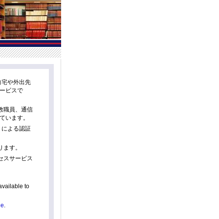
自宅や外出先
ービスで
教職員、通信
ています。
」による認証
ります。
セスサービス
vailable to
ge
.